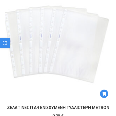
ΖΕΛΑΤΙΝΕΣ Π Α4 ENIΣXΥΜΕΝΗ ΓYAΛΙΣΤΕΡΗ METRON
0,05
€