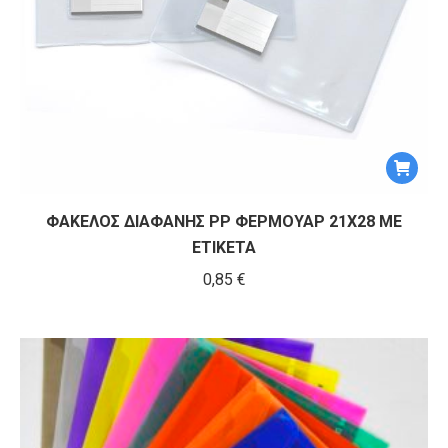
του
προϊόντ
ΦΑΚΕΛΟΣ ΔΙΑΦΑΝΗΣ PP ΦΕΡΜΟΥΑΡ 21Χ28 ΜΕ
ΕΤΙΚΕΤΑ
0,85
€