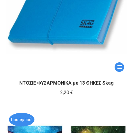
Αυτό
το
προϊόν
ΝΤΟΣΙΕ ΦΥΣΑΡΜΟΝΙΚΑ με 13 ΘΗΚΕΣ Skag
έχει
2,20
€
πολλαπ
παραλλα
Οι
Προσφορά!
επιλογέ
μπορούν