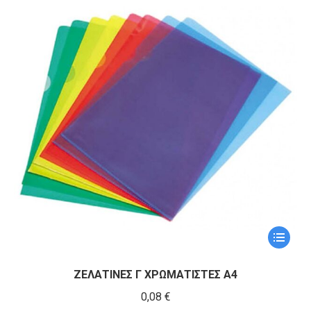
Αυτό
το
προϊόν
ΖΕΛΑΤΙΝΕΣ Γ ΧΡΩΜΑΤΙΣΤΕΣ Α4
έχει
0,08
€