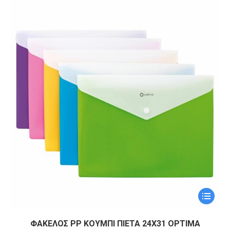
1,20 €.
είναι:
1,00 €.
Αυτό
το
προϊόν
ΦΑΚΕΛΟΣ PP ΚΟΥΜΠΙ ΠΙΕΤΑ 24Χ31 OPTIMA