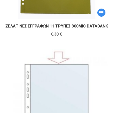
Αυτό
το
προϊόν
ΖΕΛΑΤΙΝΕΣ ΕΓΓΡΑΦΩΝ 11 ΤΡΥΠΕΣ 300MIC DATABANK
έχει
0,30
€
πολλαπ
παραλλα
Οι
επιλογέ
μπορούν
να
επιλεγο
στη
σελίδα
του
προϊόντ