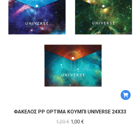
να
επιλεγο
στη
σελίδα
του
προϊόντ
ΦΑΚΕΛΟΣ PP OPTIMA ΚΟΥΜΠΙ UNIVERSE 24Χ33
Original
Η
1,20
€
1,00
€
price
τρέχουσα
was:
τιμή