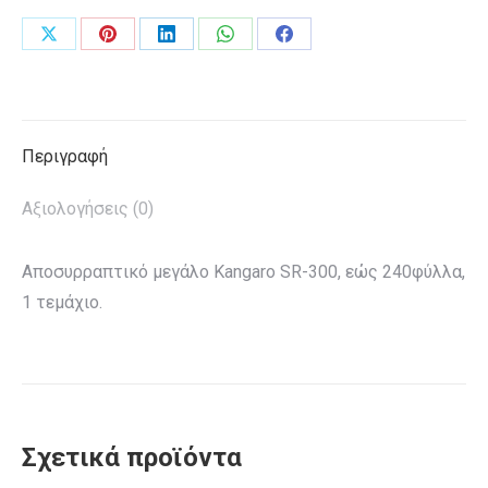
Share
Share
Share
Share
Share
on
on
on
on
on
X
Pinterest
LinkedIn
WhatsApp
Facebook
Περιγραφή
Αξιολογήσεις (0)
Αποσυρραπτικό μεγάλο Kangaro SR-300, εώς 240φύλλα,
1 τεμάχιο.
Σχετικά προϊόντα