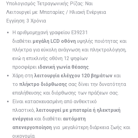
Υπολογισμός Τετραγωνικής Ρίζας: Ναι
Λειτουργεί με: Μπαταρίες / Ηλιακή Ενέργεια
Εγγύηση: 3 Χρόνια
Η αριθμομηχανή γραφείου E39231
διαθέτει
μεγάλη
LCD οθόνη
υψηλής ποιότητας και
πλήκτρα για εύκολη ανάγνωση και πληκτρολόγηση,
ενώ η επικλινής οθόνη 12 ψηφίων
προσφέρει
ιδανική
γωνία θέασης
.
Χάρη στη
λειτουργία ελέγχου 120 βημάτων
και
το
πλήκτρο διόρθωσης
σας δίνει την δυνατότητα
επαλήθευσης και διόρθωσης των πράξεων σας.
Είναι κατασκευασμένη από ανθεκτικό
πλαστικό,
λειτουργεί με μπαταρία ή ηλεκτρική
ενέργεια
και διαθέτει
αυτόματη
απενεργοποίηση
για μεγαλύτερη διάρκεια ζωής και
οικονομία.