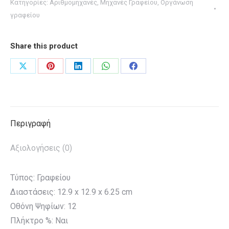
Κατηγορίες:
Αριθμομηχανές
,
Μηχανές Γραφείου
,
Οργάνωση
ΨΗΦΙΩΝ
γραφείου
ΜΠΑΤΑΡΙΑΣ
/
Share this product
ΗΛΙΑΚΟ
120
Share
Share
Share
Share
Share
ΒΗΜΑΤΩΝ
on
on
on
on
on
12,9x12,9x2,65cm
X
Pinterest
LinkedIn
WhatsApp
Facebook
ΜΑΥΡΟ
ποσότητα
Περιγραφή
Αξιολογήσεις (0)
Τύπος: Γραφείου
Διαστάσεις: 12.9 x 12.9 x 6.25 cm
Οθόνη Ψηφίων: 12
Πλήκτρο %: Ναι