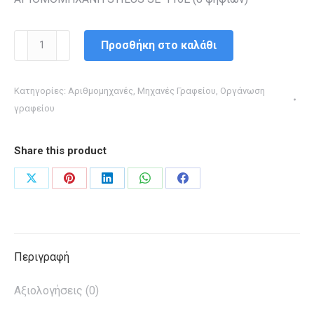
ΑΡΙΘΜΟΜΗΧΑΝΗ
Προσθήκη στο καλάθι
STILUS
SE-
Κατηγορίες:
Αριθμομηχανές
,
Μηχανές Γραφείου
,
Οργάνωση
116E
γραφείου
(8
ψηφίων)
Share this product
ποσότητα
Share
Share
Share
Share
Share
on
on
on
on
on
X
Pinterest
LinkedIn
WhatsApp
Facebook
Περιγραφή
Αξιολογήσεις (0)