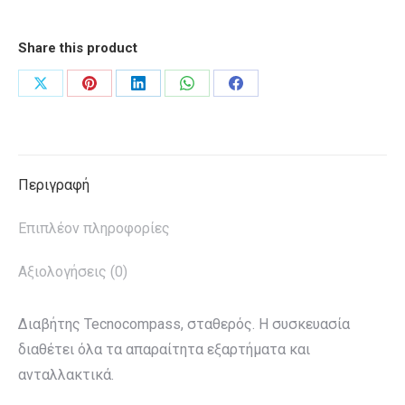
ποσότητα
Share this product
Share
Share
Share
Share
Share
on
on
on
on
on
X
Pinterest
LinkedIn
WhatsApp
Facebook
Περιγραφή
Επιπλέον πληροφορίες
Αξιολογήσεις (0)
Διαβήτης Tecnocompass, σταθερός. Η συσκευασία
διαθέτει όλα τα απαραίτητα εξαρτήματα και
ανταλλακτικά.