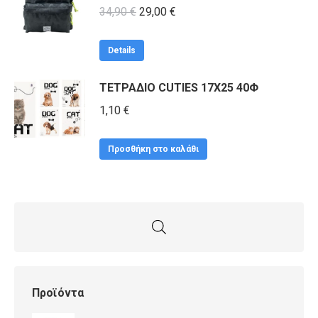
Original
Η
34,90
€
29,00
€
price
τρέχουσα
was:
τιμή
Details
34,90 €.
είναι:
ΤΕΤΡΑΔΙΟ CUTIES 17X25 40Φ
29,00 €.
1,10
€
Προσθήκη στο καλάθι
Προϊόντα