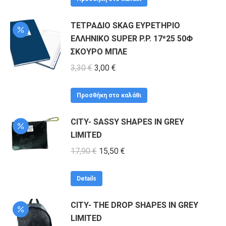
ΤΕΤΡΑΔΙΟ SKAG ΕΥΡΕΤΗΡΙΟ
ΕΛΛΗΝΙΚΟ SUPER P.P. 17*25 50Φ
ΣΚΟΥΡΟ ΜΠΛΕ
Original
Η
3,30
€
3,00
€
price
τρέχουσα
was:
τιμή
Προσθήκη στο καλάθι
3,30 €.
είναι:
CITY- SASSY SHAPES IN GREY
3,00 €.
LIMITED
Original
Η
17,90
€
15,50
€
price
τρέχουσα
was:
τιμή
Details
17,90 €.
είναι:
CITY- THE DROP SHAPES IN GREY
15,50 €.
LIMITED