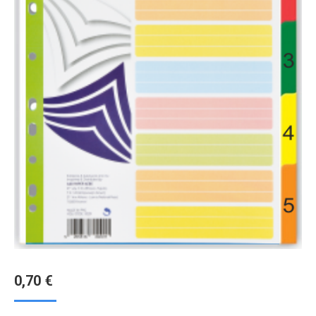
0,70
€