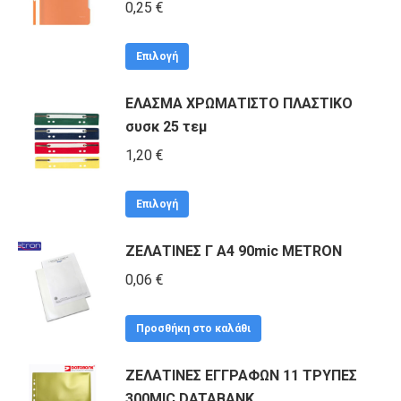
0,25
€
Αυτό
Επιλογή
το
ΕΛΑΣΜΑ ΧΡΩΜΑΤΙΣΤΟ ΠΛΑΣΤΙΚΟ
προϊόν
συσκ 25 τεμ
έχει
πολλαπλές
1,20
€
παραλλαγές.
Αυτό
Οι
Επιλογή
το
επιλογές
ΖΕΛΑΤΙΝΕΣ Γ Α4 90mic METRON
προϊόν
μπορούν
έχει
0,06
€
να
πολλαπλές
επιλεγούν
παραλλαγές.
στη
Προσθήκη στο καλάθι
Οι
σελίδα
ΖΕΛΑΤΙΝΕΣ ΕΓΓΡΑΦΩΝ 11 ΤΡΥΠΕΣ
επιλογές
του
300MIC DATABANK