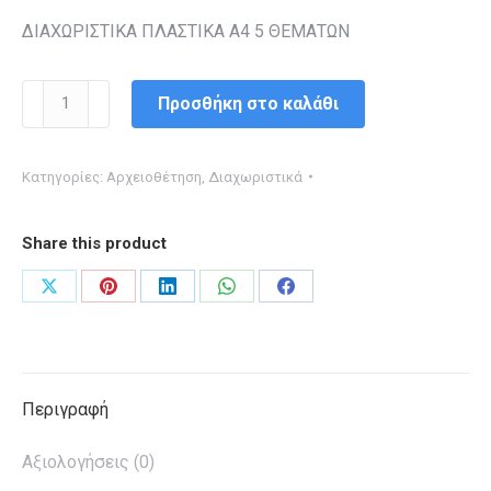
ΔΙΑΧΩΡΙΣΤΙΚΑ ΠΛΑΣΤΙΚΑ Α4 5 ΘΕΜΑΤΩΝ
ΔΙΑΧΩΡΙΣΤΙΚΑ
Προσθήκη στο καλάθι
ΠΛΑΣΤΙΚΑ
Α4
Κατηγορίες:
Αρχειοθέτηση
,
Διαχωριστικά
5
ΘΕΜΑΤΩΝ
Share this product
ποσότητα
Share
Share
Share
Share
Share
on
on
on
on
on
X
Pinterest
LinkedIn
WhatsApp
Facebook
Περιγραφή
Αξιολογήσεις (0)