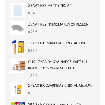
στη
ΖΕΛΑΤΙΝΕΣ ΜΕ ΤΡΥΠΕΣ Α4
σελίδα
0,04
€
του
προϊόντος
ΖΕΛΑΤΙΝΕΣ ΝΟΜΙΣΜΑΤΩΝ 20 ΘΕΣΕΩΝ
0,25
€
ΣΤΥΛΟ BIC ΔΙΑΚΡΕΙΑΣ CRISTAL FINE
0,35
€
ΘΗΚΗ ΣΧΕΔΙΟΥ ΚΥΛΙΝΔΡΟΣ ΧΑΡΤΙΝΗ
ΚΡΑΦΤ 53cm Φ6cm ΜΕ ΤΑΠΑ
1,30
€
ΣΤΥΛΟ BIC ΔΙΑΡΚΕΙΑΣ CRISTAL MEDIUM
0,30
€
SKAG - P.P. Κλασέρ Γραφείου 8/32