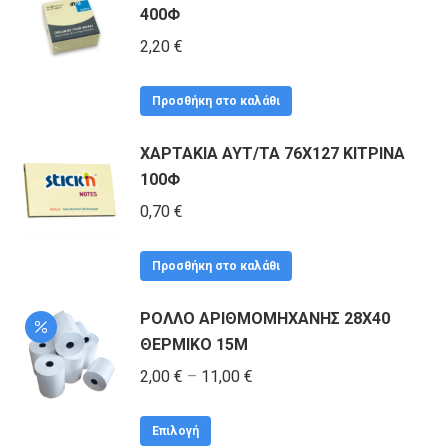
400Φ
2,20
€
Προσθήκη στο καλάθι
ΧΑΡΤΑΚΙΑ ΑΥΤ/ΤΑ 76Χ127 ΚΙΤΡΙΝΑ
100Φ
0,70
€
Προσθήκη στο καλάθι
ΡΟΛΛΟ ΑΡΙΘΜΟΜΗΧΑΝΗΣ 28Χ40
ΘΕΡΜΙΚΟ 15Μ
Price
2,00
€
–
11,00
€
range:
Αυτό
2,00 €
Επιλογή