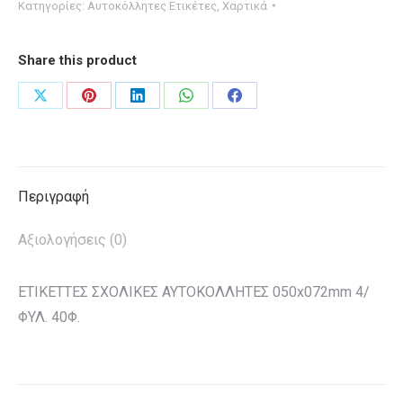
Κατηγορίες:
Αυτοκόλλητες Ετικέτες
,
Χαρτικά
050x072mm
4/
Share this product
ΦΥΛ.
40Φ.
Share
Share
Share
Share
Share
ποσότητα
on
on
on
on
on
X
Pinterest
LinkedIn
WhatsApp
Facebook
Περιγραφή
Αξιολογήσεις (0)
ΕΤΙΚΕΤΤΕΣ ΣΧΟΛΙΚΕΣ ΑΥΤΟΚΟΛΛΗΤΕΣ 050x072mm 4/
ΦΥΛ. 40Φ.