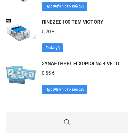
Προσθήκη στο καλάθι
ΠΙΝΕΖΕΣ 100 ΤΕΜ VICTORY
0,70
€
Αυτό
Επιλογή
το
ΣΥΝΔΕΤΗΡΕΣ ΕΓΧΩΡΙΟΙ No 4 VETO
προϊόν
έχει
0,55
€
πολλαπλές
παραλλαγές.
Προσθήκη στο καλάθι
Οι
επιλογές
μπορούν
να
επιλεγούν