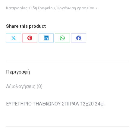
ΣΠΙΡΑΛ
Κατηγορίες:
Είδη Γραφείου
,
Οργάνωση γραφείου
12χ20
24φ.
Share this product
ποσότητα
Share
Share
Share
Share
Share
on
on
on
on
on
X
Pinterest
LinkedIn
WhatsApp
Facebook
Περιγραφή
Αξιολογήσεις (0)
ΕΥΡΕΤΗΡΙΟ ΤΗΛΕΦΩΝΟΥ ΣΠΙΡΑΛ 12χ20 24φ.