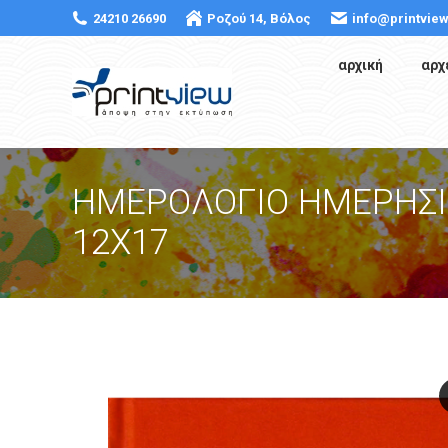
24210 26690
Ροζού 14, Βόλος
info@printview
αρχική
αρχ
ΗΜΕΡΟΛΟΓΙΟ ΗΜΕΡΗΣΙ
12Χ17