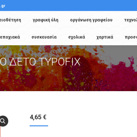
.gr
ειοθέτηση
γραφική ύλη
οργάνωση γραφείου
τεχνο
εποχιακά
συσκευασία
σχολικά
χαρτικά
προσ
Ο ΔΕΤΟ TYPOFIX
You are here:
4,65
€