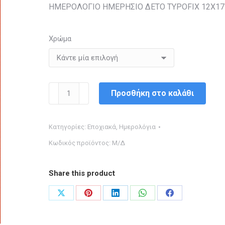
ΗΜΕΡΟΛΟΓΙΟ ΗΜΕΡΗΣΙΟ ΔΕΤΟ TYPOFIX 12Χ17
Χρώμα
ΗΜΕΡΟΛΟΓΙΟ
Προσθήκη στο καλάθι
ΗΜΕΡΗΣΙΟ
ΔΕΤΟ
Κατηγορίες:
Εποχιακά
,
Ημερολόγια
TYPOFIX
Κωδικός προϊόντος:
Μ/Δ
12Χ17
ποσότητα
Share this product
Share
Share
Share
Share
Share
on
on
on
on
on