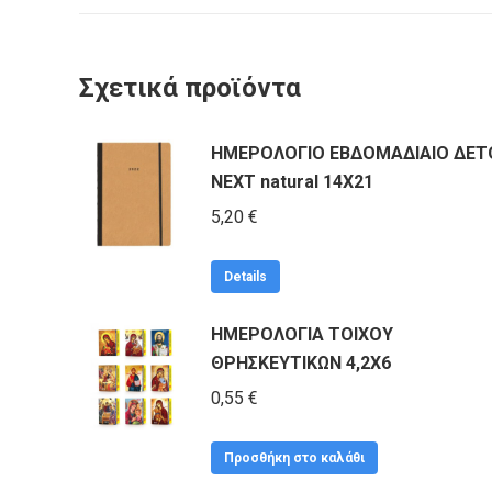
Σχετικά προϊόντα
ΗΜΕΡΟΛΟΓΙΟ ΕΒΔΟΜΑΔΙΑΙΟ ΔΕΤ
NEXT natural 14X21
5,20
€
Αυτό
Details
το
ΗΜΕΡΟΛΟΓΙΑ ΤΟΙΧΟΥ
προϊόν
ΘΡΗΣΚΕΥΤΙΚΩΝ 4,2Χ6
έχει
πολλαπλές
0,55
€
παραλλαγές.
Οι
Προσθήκη στο καλάθι
επιλογές