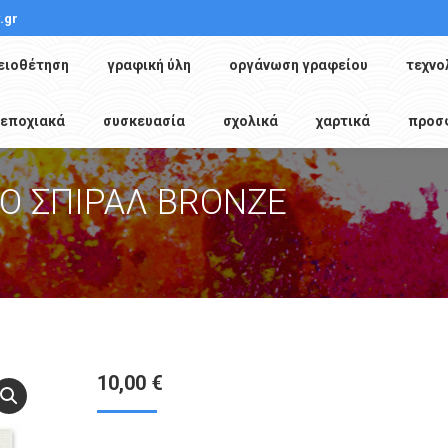
.gr
ειοθέτηση
γραφική ύλη
οργάνωση γραφείου
τεχνο
εποχιακά
συσκευασία
σχολικά
χαρτικά
προσ
Ο ΣΠΙΡΑΛ BRONZE
You are here:
10,00
€