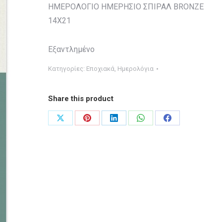
ΗΜΕΡΟΛΟΓΙΟ ΗΜΕΡΗΣΙΟ ΣΠΙΡΑΛ BRONZE
14X21
Εξαντλημένο
Κατηγορίες:
Εποχιακά
,
Ημερολόγια
Share this product
Share
Share
Share
Share
Share
on
on
on
on
on
X
Pinterest
LinkedIn
WhatsApp
Facebook