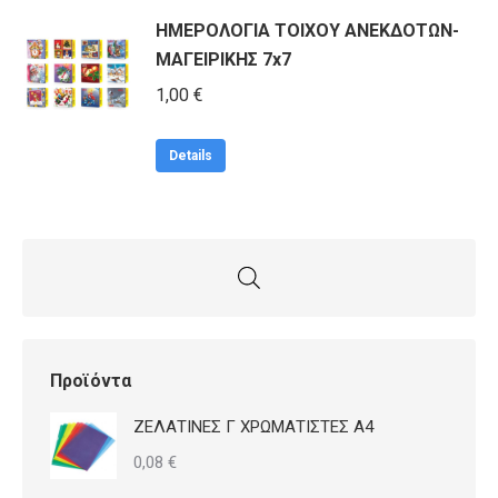
το
του
ΗΜΕΡΟΛΟΓΙΑ ΤΟΙΧΟΥ ΑΝΕΚΔΟΤΩΝ-
προϊόν
προϊόντος
ΜΑΓΕΙΡΙΚΗΣ 7x7
έχει
πολλαπλές
1,00
€
παραλλαγές.
Οι
Details
επιλογές
μπορούν
να
επιλεγούν
στη
σελίδα
του
Προϊόντα
προϊόντος
ΖΕΛΑΤΙΝΕΣ Γ ΧΡΩΜΑΤΙΣΤΕΣ Α4
0,08
€