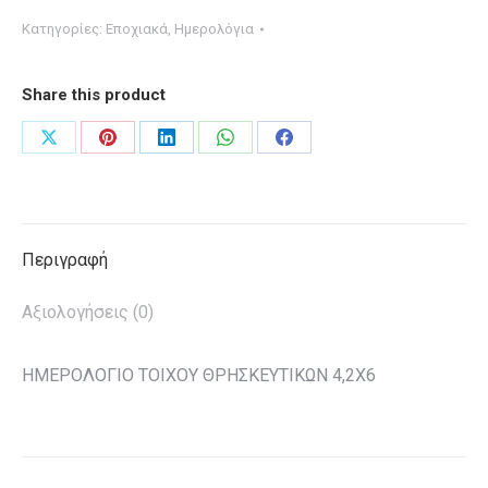
ΘΡΗΣΚΕΥΤΙΚΩΝ
Κατηγορίες:
Εποχιακά
,
Ημερολόγια
4,2Χ6
ποσότητα
Share this product
Share
Share
Share
Share
Share
on
on
on
on
on
X
Pinterest
LinkedIn
WhatsApp
Facebook
Περιγραφή
Αξιολογήσεις (0)
ΗΜΕΡΟΛΟΓΙΟ ΤΟΙΧΟΥ ΘΡΗΣΚΕΥΤΙΚΩΝ 4,2Χ6