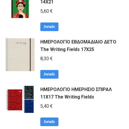
14Χ21
να
5,60
€
επιλεγούν
στη
Αυτό
Details
σελίδα
το
του
ΗΜΕΡΟΛΟΓΙΟ ΕΒΔΟΜΑΔΙΑΙΟ ΔΕΤΟ
προϊόν
προϊόντος
The Writing Fields 17Χ25
έχει
πολλαπλές
8,30
€
παραλλαγές.
Οι
Details
επιλογές
ΗΜΕΡΟΛΟΓΙΟ ΗΜΕΡΗΣΙΟ ΣΠΙΡΑΛ
μπορούν
11Χ17 The Writing Fields
να
5,40
€
επιλεγούν
στη
Αυτό
Details
σελίδα