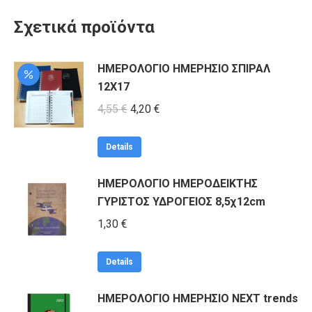
Σχετικά προϊόντα
ΗΜΕΡΟΛΟΓΙΟ ΗΜΕΡΗΣΙΟ ΣΠΙΡΑΛ
12Χ17
Original
Η
4,55
€
4,20
€
price
τρέχουσα
Αυτό
was:
τιμή
Details
το
4,55 €.
είναι:
ΗΜΕΡΟΛΟΓΙΟ ΗΜΕΡΟΔΕΙΚΤΗΣ
προϊόν
4,20 €.
ΓΥΡΙΣΤΟΣ ΥΔΡΟΓΕΙΟΣ 8,5χ12cm
έχει
πολλαπλές
1,30
€
παραλλαγές.
Οι
Details
επιλογές
ΗΜΕΡΟΛΟΓΙΟ ΗΜΕΡΗΣΙΟ NEXT trends
μπορούν