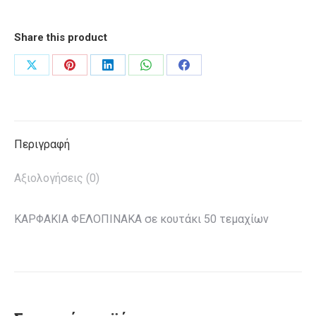
Share this product
Share
Share
Share
Share
Share
on
on
on
on
on
X
Pinterest
LinkedIn
WhatsApp
Facebook
Περιγραφή
Αξιολογήσεις (0)
ΚΑΡΦΑΚΙΑ ΦΕΛΟΠΙΝΑΚΑ σε κουτάκι 50 τεμαχίων