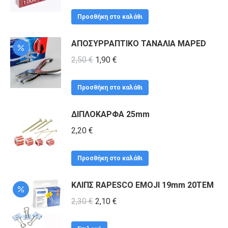
Προσθήκη στο καλάθι
ΑΠΟΣΥΡΡΑΠΤΙΚΟ ΤΑΝΑΛΙΑ MAPED
Original
Η
2,50
€
1,90
€
price
τρέχουσα
was:
τιμή
Προσθήκη στο καλάθι
2,50 €.
είναι:
ΔΙΠΛΟΚΑΡΦΑ 25mm
1,90 €.
2,20
€
Προσθήκη στο καλάθι
ΚΛΙΠΣ RAPESCO EMOJI 19mm 20TEM
Original
Η
2,30
€
2,10
€
price
τρέχουσα
Αυτό