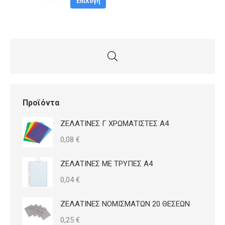
was:
τιμή
Επιλογή
το
2,30 €.
είναι:
προϊόν
2,10 €.
έχει
πολλαπλές
παραλλαγές.
Οι
επιλογές
Προϊόντα
μπορούν
ΖΕΛΑΤΙΝΕΣ Γ ΧΡΩΜΑΤΙΣΤΕΣ Α4
να
0,08
€
επιλεγούν
στη
ΖΕΛΑΤΙΝΕΣ ΜΕ ΤΡΥΠΕΣ Α4
σελίδα
0,04
€
του
προϊόντος
ΖΕΛΑΤΙΝΕΣ ΝΟΜΙΣΜΑΤΩΝ 20 ΘΕΣΕΩΝ
0,25
€