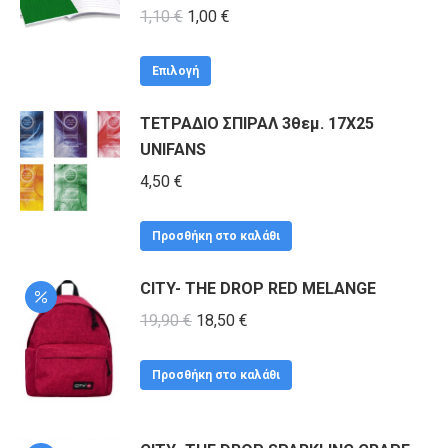
Original
Η
1,10
€
1,00
€
price
τρέχουσα
Αυτό
was:
τιμή
Επιλογή
το
1,10 €.
είναι:
ΤΕΤΡΑΔΙΟ ΣΠΙΡΑΛ 3θεμ. 17X25
προϊόν
1,00 €.
UNIFANS
έχει
πολλαπλές
4,50
€
παραλλαγές.
Οι
Προσθήκη στο καλάθι
επιλογές
CITY- THE DROP RED MELANGE
μπορούν
Original
Η
19,90
€
18,50
να
€
price
τρέχουσα
επιλεγούν
was:
τιμή
στη
Προσθήκη στο καλάθι
19,90 €.
είναι:
σελίδα
18,50 €.
του