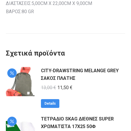
ΔΙΑΣΤΑΣΕΙΣ:5,00CM X 22,00CM X 9,00CM
ΒΑΡΟΣ:80 GR
Σχετικά προϊόντα
CITY-DRAWSTRING MELANGE GREY
ΣΑΚΟΣ ΠΛΑΤΗΣ
Original
Η
13,00
€
11,50
€
price
τρέχουσα
was:
τιμή
Details
13,00 €.
είναι:
ΤΕΤΡΑΔΙΟ SKAG ΔΙΕΘΝΕΣ SUPER
11,50 €.
ΧΡΩΜΑΤΙΣΤΑ 17Χ25 50Φ