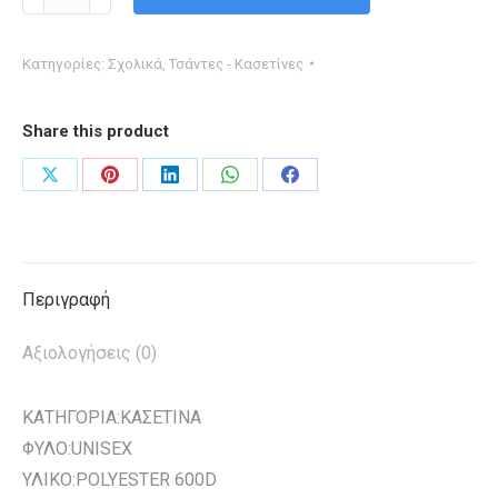
CITY-
PHILIT
Κατηγορίες:
Σχολικά
,
Τσάντες - Κασετίνες
PINK
MELANGE
Share this product
(ΒΑΡΕΛΑΚΙ)
ποσότητα
Share
Share
Share
Share
Share
on
on
on
on
on
X
Pinterest
LinkedIn
WhatsApp
Facebook
Περιγραφή
Αξιολογήσεις (0)
ΚΑΤΗΓΟΡΙΑ:ΚΑΣΕΤΙΝΑ
ΦΥΛΟ:UNISEX
ΥΛΙΚΟ:POLYESTER 600D