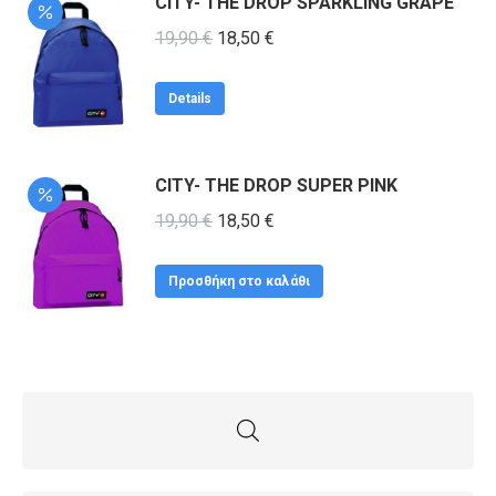
CITY- THE DROP SPARKLING GRAPE
προϊόντος
Original
Η
19,90
€
18,50
€
price
τρέχουσα
was:
τιμή
Details
19,90 €.
είναι:
18,50 €.
CITY- THE DROP SUPER PINK
Original
Η
19,90
€
18,50
€
price
τρέχουσα
was:
τιμή
Προσθήκη στο καλάθι
19,90 €.
είναι:
18,50 €.