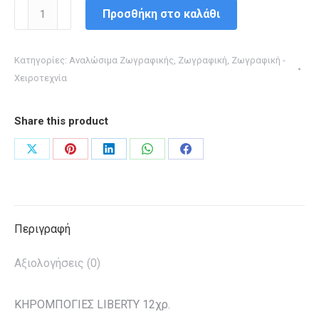
ΚΡΑΓΙΟΝ
Προσθήκη στο καλάθι
ΚΕΡΙΝΑ
LIBERTY
Κατηγορίες:
Αναλώσιμα Ζωγραφικής
,
Ζωγραφική
,
Ζωγραφική -
12χρ.
Χειροτεχνία
ποσότητα
Share this product
Share
Share
Share
Share
Share
on
on
on
on
on
X
Pinterest
LinkedIn
WhatsApp
Facebook
Περιγραφή
Αξιολογήσεις (0)
ΚΗΡΟΜΠΟΓΙΕΣ LIBERTY 12χρ.