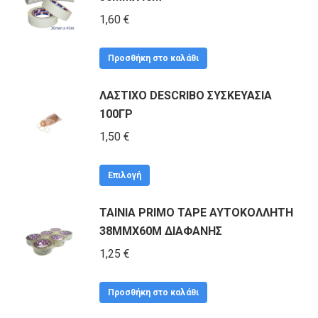
1,60
€
Προσθήκη στο καλάθι
ΛΑΣΤΙΧΟ DESCRIBO ΣΥΣΚΕΥΑΣΙΑ
100ΓΡ
1,50
€
Αυτό
Επιλογή
το
ΤΑΙΝΙΑ PRIMO TAPE ΑΥΤΟΚΟΛΛΗΤΗ
προϊόν
38MMΧ60Μ ΔΙΑΦΑΝHΣ
έχει
πολλαπλές
1,25
€
παραλλαγές.
Οι
Προσθήκη στο καλάθι
επιλογές