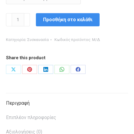
ΛΑΣΤΙΧΑ
Προσθήκη στο καλάθι
ΚΑΟΥΤΣΟΥΚ
ΤΥΠΟFIX
Κατηγορία:
Συσκευασία
Κωδικός προϊόντος:
Μ/Δ
ΚΟΥΤΙ
50
Share this product
γρ.
ποσότητα
Share
Share
Share
Share
Share
on
on
on
on
on
X
Pinterest
LinkedIn
WhatsApp
Facebook
Περιγραφή
Επιπλέον πληροφορίες
Αξιολογήσεις (0)