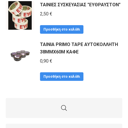
ΤΑΙΝΙΕΣ ΣΥΣΚΕΥΑΣΙΑΣ "ΕΥΘΡΑΥΣΤΟΝ"
μπορούν
2,50
€
να
επιλεγούν
στη
Προσθήκη στο καλάθι
σελίδα
ΤΑΙΝΙΑ PRIMO TAPE ΑΥΤΟΚΟΛΛΗΤΗ
του
38MMΧ60Μ ΚΑΦΕ
προϊόντος
0,90
€
Προσθήκη στο καλάθι