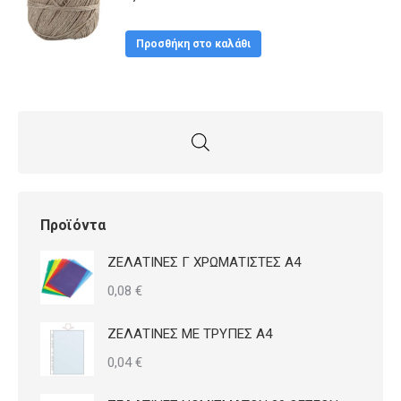
πολλαπλές
παραλλαγές.
Προσθήκη στο καλάθι
Οι
επιλογές
μπορούν
να
επιλεγούν
στη
σελίδα
Προϊόντα
του
ΖΕΛΑΤΙΝΕΣ Γ ΧΡΩΜΑΤΙΣΤΕΣ Α4
προϊόντος
0,08
€
ΖΕΛΑΤΙΝΕΣ ΜΕ ΤΡΥΠΕΣ Α4
0,04
€