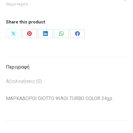
Χειροτεχνία
Share this product
Share
Share
Share
Share
Share
on
on
on
on
on
X
Pinterest
LinkedIn
WhatsApp
Facebook
Περιγραφή
Αξιολογήσεις (0)
ΜΑΡΚΑΔΟΡΟΙ GIOTTO ΨΙΛΟΙ TURBO COLOR 24χρ.