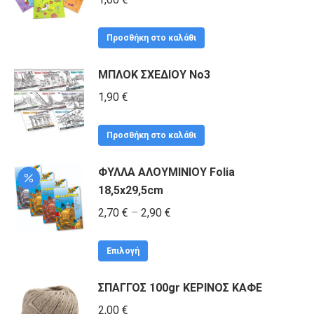
Προσθήκη στο καλάθι
ΜΠΛΟΚ ΣΧΕΔΙΟΥ Νο3
1,90
€
Προσθήκη στο καλάθι
ΦΥΛΛΑ ΑΛΟΥΜΙΝΙΟΥ Folia
18,5x29,5cm
Price
2,70
€
–
2,90
€
range:
Αυτό
2,70 €
Επιλογή
το
through
ΣΠΑΓΓΟΣ 100gr ΚΕΡΙΝΟΣ ΚΑΦΕ
προϊόν
2,90 €
έχει
2,00
€