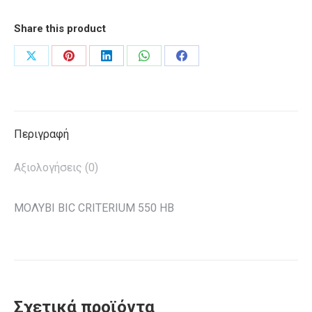
HB
Share this product
ποσότητα
Share
Share
Share
Share
Share
on
on
on
on
on
X
Pinterest
LinkedIn
WhatsApp
Facebook
Περιγραφή
Αξιολογήσεις (0)
ΜΟΛΥΒΙ BIC CRITERIUM 550 HB
Σχετικά προϊόντα