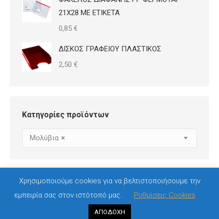
21Χ28 ΜΕ ΕΤΙΚΕΤΑ
0,85
€
ΔΙΣΚΟΣ ΓΡΑΦΕΙΟΥ ΠΛΑΣΤΙΚΟΣ
2,50
€
Κατηγορίες προϊόντων
Μολύβια
×
Χρησιμοποιούμε cookies για να βελτιστοποιήσουμε την
εμπειρία σας στον ιστότοπό μας.
Ρυθμίσεις Cookies
© 2020-2023 PrintView, Ροζού 14, Βόλος 383 33, τηλ 24210 26690
ΑΠΟΔΟΧΗ
bottom