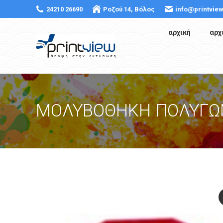
24210 26690
Ροζού 14, Βόλος
info@printview
αρχική
αρχ
ΜΟΛΥΒΟΘΗΚΗ ΠΟΛΥΓΩ