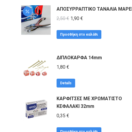
ΑΠΟΣΥΡΡΑΠΤΙΚΟ ΤΑΝΑΛΙΑ MAPE
Original
Η
2,50
€
1,90
€
price
τρέχουσα
was:
τιμή
Προσθήκη στο καλάθι
2,50 €.
είναι:
1,90 €.
ΔΙΠΛΟΚΑΡΦΑ 14mm
1,80
€
Details
ΚΑΡΦΙΤΣΕΣ ΜΕ ΧΡΩΜΑΤΙΣΤΟ
ΚΕΦΑΛΑΚΙ 32mm
0,35
€
Προσθήκη στο καλάθι