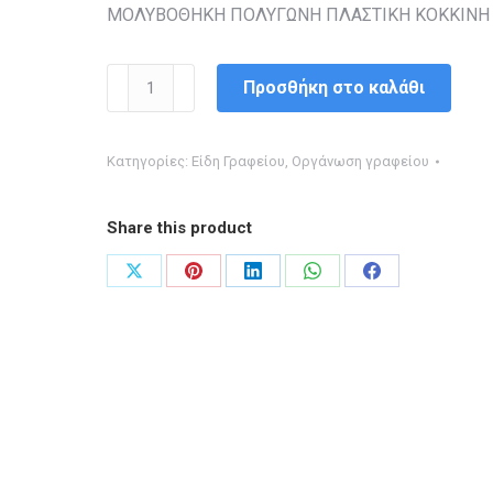
ΜΟΛΥΒΟΘΗΚΗ ΠΟΛΥΓΩΝΗ ΠΛΑΣΤΙΚΗ ΚΟΚΚΙΝΗ
ΜΟΛΥΒΟΘΗΚΗ
Προσθήκη στο καλάθι
ΠΟΛΥΓΩΝΗ
ΠΛΑΣΤΙΚΗ
Κατηγορίες:
Είδη Γραφείου
,
Οργάνωση γραφείου
ποσότητα
Share this product
Share
Share
Share
Share
Share
on
on
on
on
on
X
Pinterest
LinkedIn
WhatsApp
Facebook