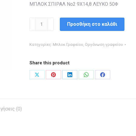
ΜΠΛΟΚ ΣΠΙΡΑΛ Νο2 9Χ14,8 ΛΕΥΚΟ 50Φ
ΜΠΛΟΚ
Προσθήκη στο καλάθι
ΣΠΙΡΑΛ
Νο2
Κατηγορίες:
Μπλοκ Γραφείου
,
Οργάνωση γραφείου
9Χ14,8
ΛΕΥΚΟ
Share this product
50Φ
ποσότητα
Share
Share
Share
Share
Share
on
on
on
on
on
X
Pinterest
LinkedIn
WhatsApp
Facebook
γήσεις (0)