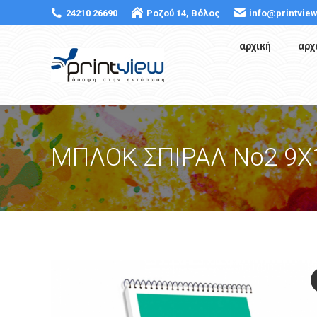
24210 26690
Ροζού 14, Βόλος
info@printview
αρχική
αρχ
ΜΠΛΟΚ ΣΠΙΡΑΛ Νο2 9Χ