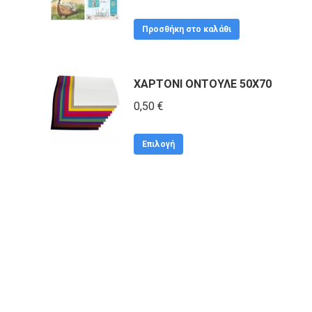
Προσθήκη στο καλάθι
ΧΑΡΤΟΝΙ ΟΝΤΟΥΛΕ 50Χ70
0,50
€
Αυτό
Επιλογή
το
προϊόν
έχει
πολλαπλές
παραλλαγές.
Οι
επιλογές
μπορούν