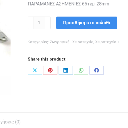
ΠΑΡΑΜΑΝΕΣ ΑΣΗΜΕΝΙΕΣ 65τεμ. 28mm
ΠΑΡΑΜΑΝΕΣ
Προσθήκη στο καλάθι
ΑΣΗΜΕΝΙΕΣ
65τεμ.
Κατηγορίες:
Ζωγραφική - Χειροτεχνία
,
Χειροτεχνία
28mm
ποσότητα
Share this product
Share
Share
Share
Share
Share
on
on
on
on
on
X
Pinterest
LinkedIn
WhatsApp
Facebook
γήσεις (0)