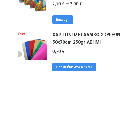
Price
2,70
€
–
2,90
€
range:
Αυτό
2,70 €
Επιλογή
το
through
ΧΑΡΤΟΝΙ ΜΕΤΑΛΛΙΚΟ 2 ΟΨΕΩΝ
προϊόν
2,90 €
50x70cm 250gr ΑΣΗΜΙ
έχει
πολλαπλές
0,70
€
παραλλαγές.
Οι
Προσθήκη στο καλάθι
επιλογές
μπορούν
να
επιλεγούν
στη
σελίδα
του