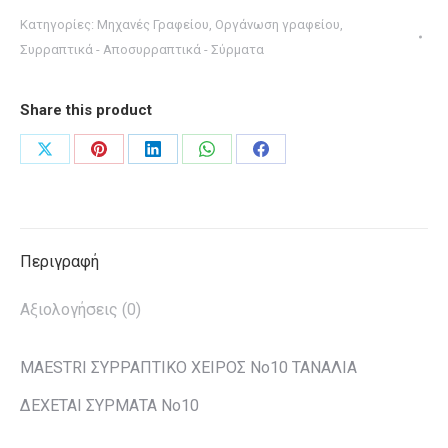
Nο10
Κατηγορίες:
Μηχανές Γραφείου
,
Οργάνωση γραφείου
,
MAESTRI
Συρραπτικά - Αποσυρραπτικά - Σύρματα
ποσότητα
Share this product
Share
Share
Share
Share
Share
on
on
on
on
on
X
Pinterest
LinkedIn
WhatsApp
Facebook
Περιγραφή
Αξιολογήσεις (0)
MAESTRI ΣΥΡΡΑΠΤΙΚΟ ΧΕΙΡΟΣ Nο10 ΤΑΝΑΛΙΑ
ΔΕΧΕΤΑΙ ΣΥΡΜΑΤΑ Νο10