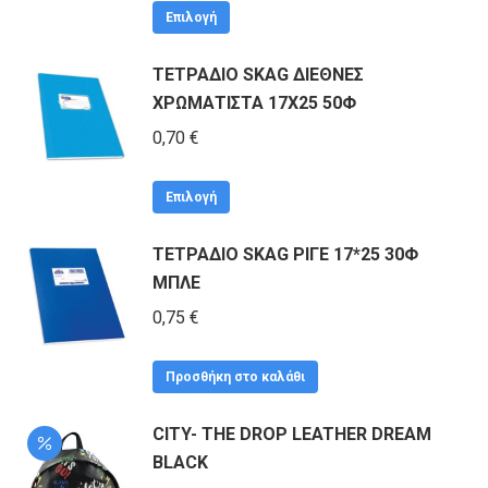
Αυτό
was:
τιμή
Επιλογή
το
1,10 €.
είναι:
ΤΕΤΡΑΔΙΟ SKAG ΔΙΕΘΝΕΣ
προϊόν
1,00 €.
ΧΡΩΜΑΤΙΣΤΑ 17Χ25 50Φ
έχει
πολλαπλές
0,70
€
παραλλαγές.
Αυτό
Οι
Επιλογή
το
επιλογές
ΤΕΤΡΑΔΙΟ SKAG ΡΙΓΕ 17*25 30Φ
προϊόν
μπορούν
ΜΠΛΕ
έχει
να
πολλαπλές
0,75
€
επιλεγούν
παραλλαγές.
στη
Οι
Προσθήκη στο καλάθι
σελίδα
επιλογές
του
CITY- THE DROP LEATHER DREAM
μπορούν
προϊόντος
BLACK
να