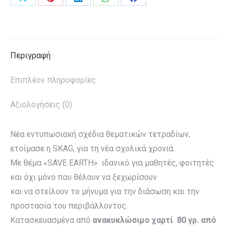
Share
Share
Share
Share
Share
ποσότητα
on
on
on
on
on
X
Pinterest
LinkedIn
WhatsApp
Facebook
Περιγραφή
Επιπλέον πληροφορίες
Αξιολογήσεις (0)
Νέα εντυπωσιακή σχέδια θεματικών τετραδίων,
ετοίμασε η SKAG, για τη νέα σχολικά χρονιά.
Με θέμα «SAVE EARTH» ιδανικό για μαθητές, φοιτητές
και όχι μόνο που θέλουν να ξεχωρίσουν
και να στείλουν το μήνυμα για την διάσωση και την
προστασία του περιβάλλοντος.
Κατασκευασμένα από
ανακυκλώσιμο χαρτί 80 γρ. από