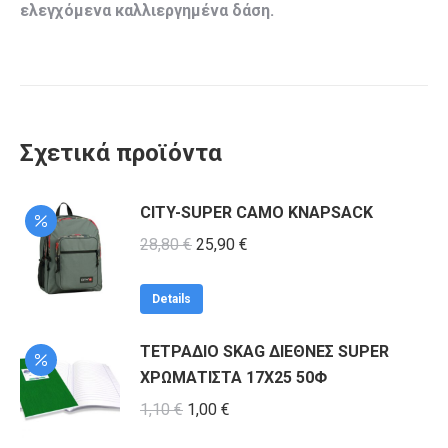
ελεγχόμενα καλλιεργημένα δάση.
Σχετικά προϊόντα
CITY-SUPER CAMO KNAPSACK
Original
Η
28,80
€
25,90
€
price
τρέχουσα
was:
τιμή
Details
28,80 €.
είναι:
ΤΕΤΡΑΔΙΟ SKAG ΔΙΕΘΝΕΣ SUPER
25,90 €.
ΧΡΩΜΑΤΙΣΤΑ 17Χ25 50Φ
Original
Η
1,10
€
1,00
€
price
τρέχουσα