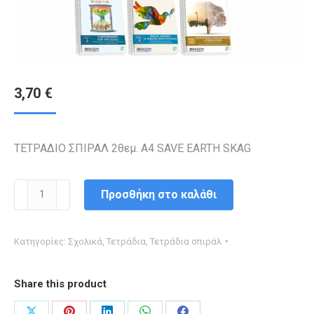
3,70
€
ΤΕΤΡΑΔΙΟ ΣΠΙΡΑΛ 2θεμ. Α4 SAVE EARTH SKAG
ΤΕΤΡΑΔΙΟ
Προσθήκη στο καλάθι
ΣΠΙΡΑΛ
2θεμ.
Κατηγορίες:
Σχολικά
,
Τετράδια
,
Τετράδια σπιράλ
Α4
SAVE
Share this product
EARTH
SKAG