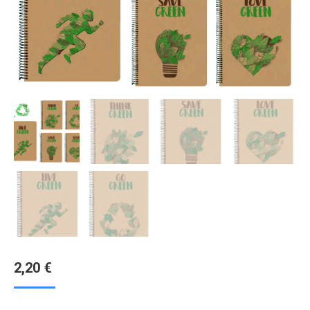
2,20
€