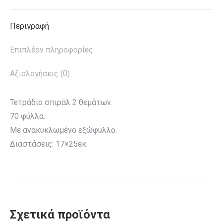
X
Pinterest
LinkedIn
WhatsApp
Facebook
Περιγραφή
Επιπλέον πληροφορίες
Αξιολογήσεις (0)
Τετράδιο σπιράλ 2 θεμάτων.
70 φύλλα.
Με ανακυκλωμένο εξώφυλλο.
Διαστάσεις: 17×25εκ.
Σχετικά προϊόντα