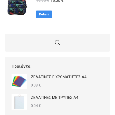
Original
Η
19,90
€
18,50
€
price
τρέχουσα
was:
τιμή
Details
19,90 €.
είναι:
18,50 €.
Προϊόντα
ΖΕΛΑΤΙΝΕΣ Γ ΧΡΩΜΑΤΙΣΤΕΣ Α4
0,08
€
ΖΕΛΑΤΙΝΕΣ ΜΕ ΤΡΥΠΕΣ Α4
0,04
€