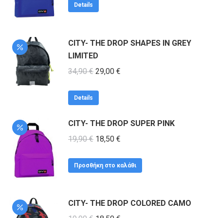
was:
τιμή
Details
19,90 €.
είναι:
18,50 €.
CITY- THE DROP SHAPES IN GREY
LIMITED
Original
Η
34,90
€
29,00
€
price
τρέχουσα
was:
τιμή
Details
34,90 €.
είναι:
CITY- THE DROP SUPER PINK
29,00 €.
Original
Η
19,90
€
18,50
€
price
τρέχουσα
was:
τιμή
Προσθήκη στο καλάθι
19,90 €.
είναι:
18,50 €.
CITY- THE DROP COLORED CAMO