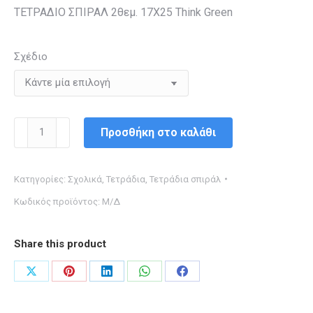
ΤΕΤΡΑΔΙΟ ΣΠΙΡΑΛ 2θεμ. 17X25 Think Green
Σχέδιο
ΤΕΤΡΑΔΙΟ
Προσθήκη στο καλάθι
ΣΠΙΡΑΛ
2θεμ.
Κατηγορίες:
Σχολικά
,
Τετράδια
,
Τετράδια σπιράλ
17X25
Κωδικός προϊόντος:
Μ/Δ
Think
Green
ποσότητα
Share this product
Share
Share
Share
Share
Share
on
on
on
on
on