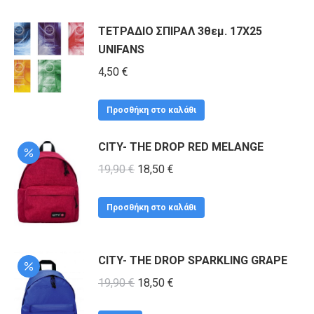
ΤΕΤΡΑΔΙΟ ΣΠΙΡΑΛ 3θεμ. 17X25
UNIFANS
4,50
€
Προσθήκη στο καλάθι
CITY- THE DROP RED MELANGE
Original
Η
19,90
€
18,50
€
price
τρέχουσα
was:
τιμή
Προσθήκη στο καλάθι
19,90 €.
είναι:
18,50 €.
CITY- THE DROP SPARKLING GRAPE
Original
Η
19,90
€
18,50
€
price
τρέχουσα