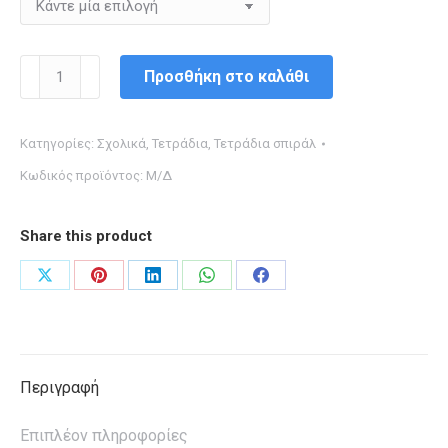
ΤΕΤΡΑΔΙΟ
Προσθήκη στο καλάθι
ΣΠΙΡΑΛ
4θεμ.
Κατηγορίες:
Σχολικά
,
Τετράδια
,
Τετράδια σπιράλ
Α4
Κωδικός προϊόντος:
Μ/Δ
Jeans
ποσότητα
Share this product
Share
Share
Share
Share
Share
on
on
on
on
on
X
Pinterest
LinkedIn
WhatsApp
Facebook
Περιγραφή
Επιπλέον πληροφορίες