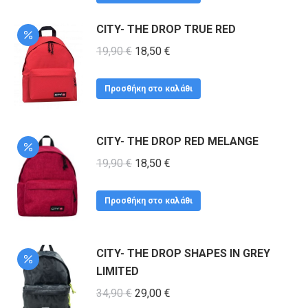
CITY- THE DROP TRUE RED
Original
Η
19,90
€
18,50
€
price
τρέχουσα
was:
τιμή
Προσθήκη στο καλάθι
19,90 €.
είναι:
18,50 €.
CITY- THE DROP RED MELANGE
Original
Η
19,90
€
18,50
€
price
τρέχουσα
was:
τιμή
Προσθήκη στο καλάθι
19,90 €.
είναι:
18,50 €.
CITY- THE DROP SHAPES IN GREY
LIMITED
Original
Η
34,90
€
29,00
€