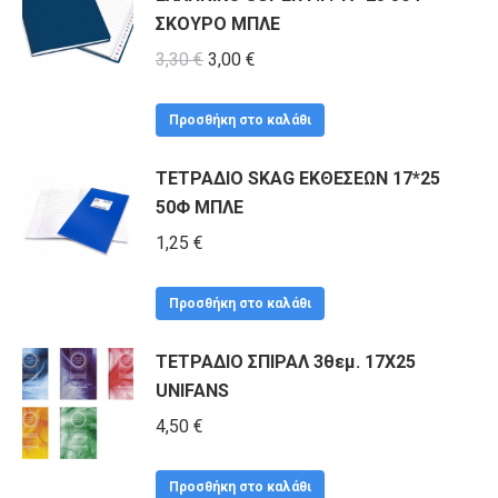
ΣΚΟΥΡΟ ΜΠΛΕ
Original
Η
3,30
€
3,00
€
price
τρέχουσα
was:
τιμή
Προσθήκη στο καλάθι
3,30 €.
είναι:
ΤΕΤΡΑΔΙΟ SKAG ΕΚΘΕΣΕΩΝ 17*25
3,00 €.
50Φ ΜΠΛΕ
1,25
€
Προσθήκη στο καλάθι
ΤΕΤΡΑΔΙΟ ΣΠΙΡΑΛ 3θεμ. 17X25
UNIFANS
4,50
€
Προσθήκη στο καλάθι