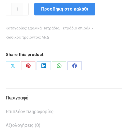
ΤΕΤΡΑΔΙΟ
Προσθήκη στο καλάθι
ΣΠΙΡΑΛ
3θεμ.
Κατηγορίες:
Σχολικά
,
Τετράδια
,
Τετράδια σπιράλ
Α4
Κωδικός προϊόντος:
Μ/Δ
Minimal
ποσότητα
Share this product
Share
Share
Share
Share
Share
on
on
on
on
on
X
Pinterest
LinkedIn
WhatsApp
Facebook
Περιγραφή
Επιπλέον πληροφορίες
Αξιολογήσεις (0)