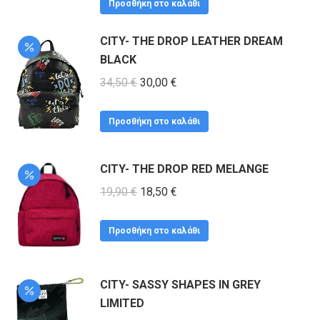
Προσθήκη στο καλάθι
σελίδα
του
CITY- THE DROP LEATHER DREAM
προϊόντος
BLACK
Original
Η
34,50
€
30,00
€
price
τρέχουσα
was:
τιμή
Προσθήκη στο καλάθι
34,50 €.
είναι:
30,00 €.
CITY- THE DROP RED MELANGE
Original
Η
19,90
€
18,50
€
price
τρέχουσα
was:
τιμή
Προσθήκη στο καλάθι
19,90 €.
είναι:
18,50 €.
CITY- SASSY SHAPES IN GREY
LIMITED