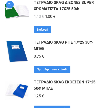
ΤΕΤΡΑΔΙΟ SKAG ΔΙΕΘΝΕΣ SUPER
ΧΡΩΜΑΤΙΣΤΑ 17Χ25 50Φ
Original
Η
1,10
€
1,00
€
price
τρέχουσα
Αυτό
was:
τιμή
Επιλογή
το
1,10 €.
είναι:
ΤΕΤΡΑΔΙΟ SKAG ΡΙΓΕ 17*25 30Φ
προϊόν
1,00 €.
ΜΠΛΕ
έχει
πολλαπλές
0,75
€
παραλλαγές.
Οι
Προσθήκη στο καλάθι
επιλογές
ΤΕΤΡΑΔΙΟ SKAG ΕΚΘΕΣΕΩΝ 17*25
μπορούν
50Φ ΜΠΛΕ
να
1,25
€
επιλεγούν
στη