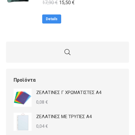
Original
Η
17,90
€
15,50
€
price
τρέχουσα
was:
τιμή
Details
17,90 €.
είναι:
15,50 €.
Προϊόντα
ΖΕΛΑΤΙΝΕΣ Γ ΧΡΩΜΑΤΙΣΤΕΣ Α4
0,08
€
ΖΕΛΑΤΙΝΕΣ ΜΕ ΤΡΥΠΕΣ Α4
0,04
€