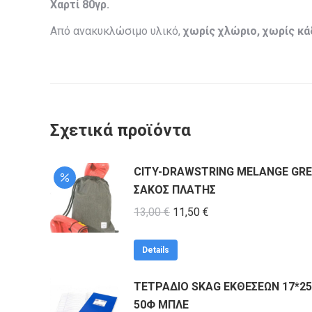
Χαρτί 80γρ.
Από ανακυκλώσιμο υλικό,
χωρίς χλώριο, χωρίς κά
Σχετικά προϊόντα
CITY-DRAWSTRING MELANGE GR
ΣΑΚΟΣ ΠΛΑΤΗΣ
Original
Η
13,00
€
11,50
€
price
τρέχουσα
was:
τιμή
Details
13,00 €.
είναι:
ΤΕΤΡΑΔΙΟ SKAG ΕΚΘΕΣΕΩΝ 17*25
11,50 €.
50Φ ΜΠΛΕ