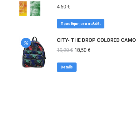
4,50
€
Προσθήκη στο καλάθι
CITY- THE DROP COLORED CAMO
Original
Η
19,90
€
18,50
€
price
τρέχουσα
was:
τιμή
Details
19,90 €.
είναι:
18,50 €.