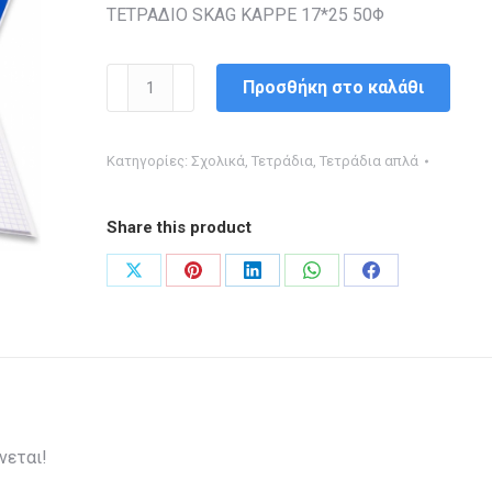
ΤΕΤΡΑΔΙΟ SKAG ΚΑΡΡΕ 17*25 50Φ
ΤΕΤΡΑΔΙΟ
Προσθήκη στο καλάθι
SKAG
ΚΑΡΡΕ
Κατηγορίες:
Σχολικά
,
Τετράδια
,
Τετράδια απλά
17*25
50Φ
Share this product
ποσότητα
Share
Share
Share
Share
Share
on
on
on
on
on
X
Pinterest
LinkedIn
WhatsApp
Facebook
νεται!