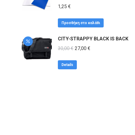
1,25
€
Προσθήκη στο καλάθι
CITY-STRAPPY BLACK IS BACK
Original
Η
30,00
€
27,00
€
price
τρέχουσα
was:
τιμή
Details
30,00 €.
είναι:
27,00 €.