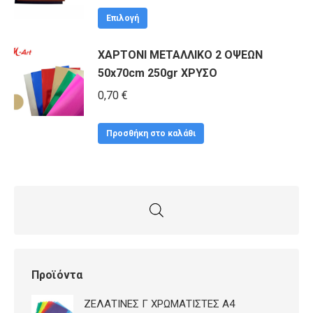
Αυτό
Επιλογή
το
ΧΑΡΤΟΝΙ ΜΕΤΑΛΛΙΚΟ 2 ΟΨΕΩΝ
προϊόν
50x70cm 250gr ΧΡΥΣΟ
έχει
πολλαπλές
0,70
€
παραλλαγές.
Οι
Προσθήκη στο καλάθι
επιλογές
μπορούν
να
επιλεγούν
στη
σελίδα
του
Προϊόντα
προϊόντος
ΖΕΛΑΤΙΝΕΣ Γ ΧΡΩΜΑΤΙΣΤΕΣ Α4