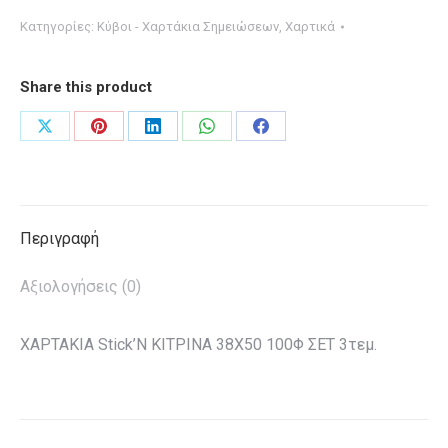
ΤΑ
Κατηγορίες:
Κύβοι - Χαρτάκια Σημειώσεων
,
Χαρτικά
38Χ50
ΚΙΤΡΙΝΑ
Share this product
100Φ
ΣΕΤ
Share
Share
Share
Share
Share
3τεμ.
on
on
on
on
on
ποσότητα
X
Pinterest
LinkedIn
WhatsApp
Facebook
Περιγραφή
Αξιολογήσεις (0)
ΧΑΡΤΑΚΙΑ Stick’N ΚΙΤΡΙΝΑ 38Χ50 100Φ ΣΕΤ 3τεμ.