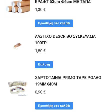
ΚΡΑΦΤ 53cm Φ6cm ΜΕ ΤΑΠΑ
έχει
πολλαπλές
1,30
€
παραλλαγές.
Οι
Προσθήκη στο καλάθι
επιλογές
ΛΑΣΤΙΧΟ DESCRIBO ΣΥΣΚΕΥΑΣΙΑ
μπορούν
100ΓΡ
να
1,50
€
επιλεγούν
στη
Αυτό
Επιλογή
σελίδα
το
του
ΧΑΡΤΟΤΑΙΝΙΑ PRIMO TAPE ΡΟΛΛΟ
προϊόν
προϊόντος
19MMX40M
έχει
πολλαπλές
0,90
€
παραλλαγές.
Οι
Προσθήκη στο καλάθι