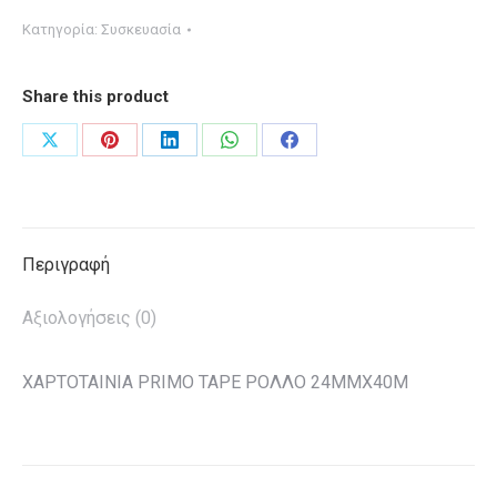
TAPE
Κατηγορία:
Συσκευασία
ΡΟΛΛΟ
24MMX40M
Share this product
ποσότητα
Share
Share
Share
Share
Share
on
on
on
on
on
X
Pinterest
LinkedIn
WhatsApp
Facebook
Περιγραφή
Αξιολογήσεις (0)
ΧΑΡΤΟΤΑΙΝΙΑ PRIMO TAPE ΡΟΛΛΟ 24MMX40M