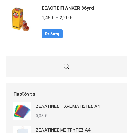
επιλογές
ΣΕΛΟΤΕΙΠ ANKER 36yrd
μπορούν
Price
1,45
€
–
2,20
να
€
range:
επιλεγούν
Αυτό
1,45 €
στη
Επιλογή
το
through
σελίδα
προϊόν
2,20 €
του
έχει
προϊόντος
πολλαπλές
παραλλαγές.
Οι
επιλογές
Προϊόντα
μπορούν
ΖΕΛΑΤΙΝΕΣ Γ ΧΡΩΜΑΤΙΣΤΕΣ Α4
να
0,08
€
επιλεγούν
στη
ΖΕΛΑΤΙΝΕΣ ΜΕ ΤΡΥΠΕΣ Α4
σελίδα