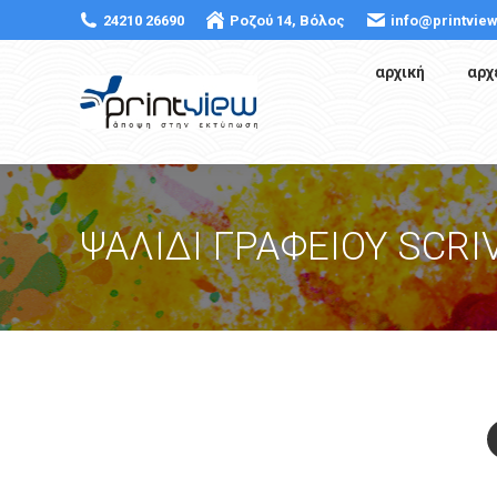
24210 26690
Ροζού 14, Βόλος
info@printview
αρχική
αρχ
ΨΑΛΙΔΙ ΓΡΑΦΕΙΟΥ SCRI