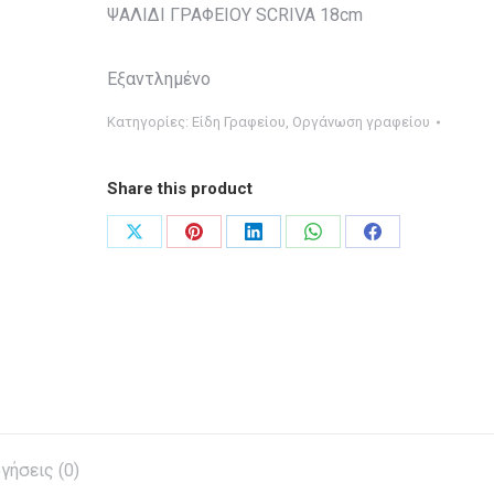
ΨΑΛΙΔΙ ΓΡΑΦΕΙΟΥ SCRIVA 18cm
Εξαντλημένο
Κατηγορίες:
Είδη Γραφείου
,
Οργάνωση γραφείου
Share this product
Share
Share
Share
Share
Share
on
on
on
on
on
X
Pinterest
LinkedIn
WhatsApp
Facebook
γήσεις (0)