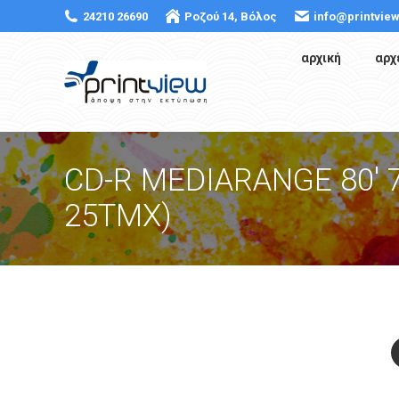
24210 26690
Ροζού 14, Βόλος
info@printview
αρχική
αρχ
CD-R MEDIARANGE 80′ 
25ΤΜΧ)