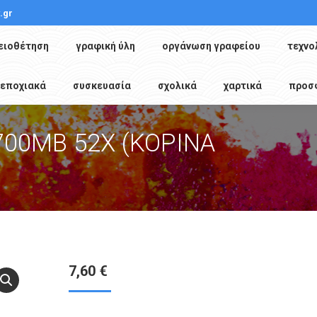
.gr
ειοθέτηση
γραφική ύλη
οργάνωση γραφείου
τεχνο
εποχιακά
συσκευασία
σχολικά
χαρτικά
προσ
700MB 52X (ΚΟΡΙΝΑ
You are
7,60
€