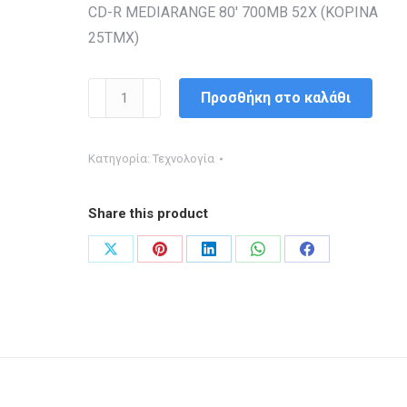
CD-R MEDIARANGE 80′ 700MB 52X (ΚΟΡΙΝΑ
25ΤΜΧ)
CD-
Προσθήκη στο καλάθι
R
MEDIARANGE
Κατηγορία:
Τεχνολογία
80'
700MB
Share this product
52X
(ΚΟΡΙΝΑ
Share
Share
Share
Share
Share
25ΤΜΧ)
on
on
on
on
on
ποσότητα
X
Pinterest
LinkedIn
WhatsApp
Facebook