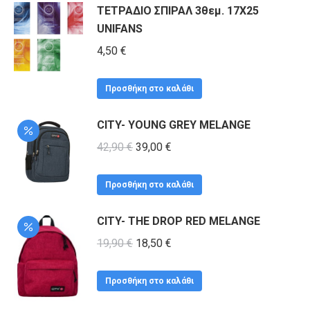
ΤΕΤΡΑΔΙΟ ΣΠΙΡΑΛ 3θεμ. 17X25
UNIFANS
4,50
€
Προσθήκη στο καλάθι
CITY- YOUNG GREY MELANGE
Original
Η
42,90
€
39,00
€
price
τρέχουσα
was:
τιμή
Προσθήκη στο καλάθι
42,90 €.
είναι:
CITY- THE DROP RED MELANGE
39,00 €.
Original
Η
19,90
€
18,50
€
price
τρέχουσα
was:
τιμή
Προσθήκη στο καλάθι
19,90 €.
είναι: