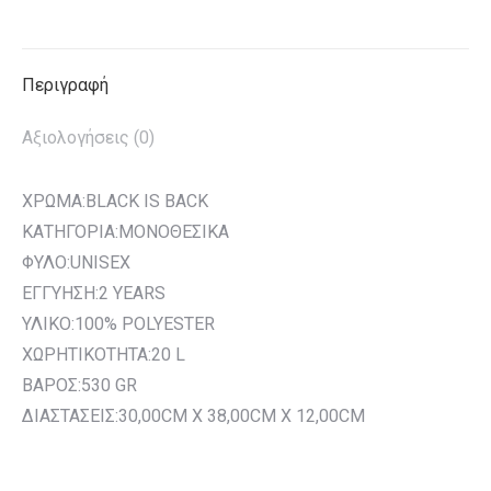
on
on
on
on
on
X
Pinterest
LinkedIn
WhatsApp
Facebook
Περιγραφή
Αξιολογήσεις (0)
ΧΡΩΜΑ:BLACK IS BACK
ΚΑΤΗΓΟΡΙΑ:ΜΟΝΟΘΕΣΙΚΑ
ΦΥΛΟ:UNISEX
ΕΓΓΥΗΣΗ:2 YEARS
ΥΛΙΚΟ:100% POLYESTER
ΧΩΡΗΤΙΚΟΤΗΤΑ:20 L
ΒΑΡΟΣ:530 GR
ΔΙΑΣΤΑΣΕΙΣ:30,00CM X 38,00CM X 12,00CM