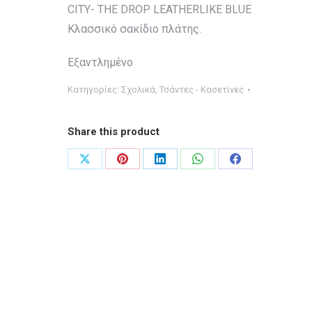
CITY- THE DROP LEATHERLIKE BLUE
Κλασσικό σακίδιο πλάτης.
Εξαντλημένο
Κατηγορίες:
Σχολικά
,
Τσάντες - Κασετίνες
Share this product
Share
Share
Share
Share
Share
on
on
on
on
on
X
Pinterest
LinkedIn
WhatsApp
Facebook