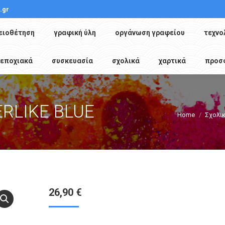
.gr
ειοθέτηση
γραφική ύλη
οργάνωση γραφείου
τεχνο
εποχιακά
συσκευασία
σχολικά
χαρτικά
προσ
ERLIKE BLUE
You are here:
Home
Σχολι
26,90
€