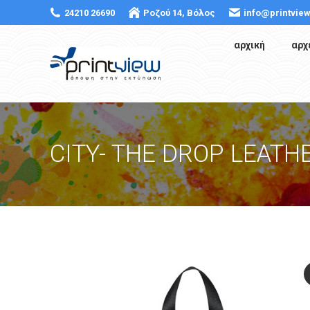
24210 26690
Ροζού 14, Βόλος
info@printview
αρχική
αρχ
CITY- THE DROP LEATH