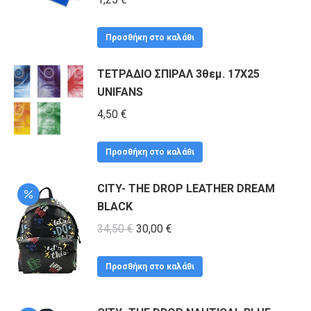
παραλλαγές.
Οι
Προσθήκη στο καλάθι
επιλογές
ΤΕΤΡΑΔΙΟ ΣΠΙΡΑΛ 3θεμ. 17X25
μπορούν
UNIFANS
να
4,50
€
επιλεγούν
στη
Προσθήκη στο καλάθι
σελίδα
του
CITY- THE DROP LEATHER DREAM
προϊόντος
BLACK
Original
Η
34,50
€
30,00
€
price
τρέχουσα
was:
τιμή
Προσθήκη στο καλάθι
34,50 €.
είναι:
30,00 €.