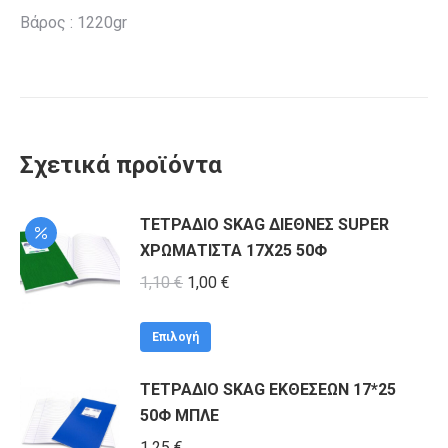
Βάρος : 1220gr
Σχετικά προϊόντα
ΤΕΤΡΑΔΙΟ SKAG ΔΙΕΘΝΕΣ SUPER
ΧΡΩΜΑΤΙΣΤΑ 17Χ25 50Φ
Original
Η
1,10
€
1,00
€
price
τρέχουσα
Αυτό
was:
τιμή
Επιλογή
το
1,10 €.
είναι:
ΤΕΤΡΑΔΙΟ SKAG ΕΚΘΕΣΕΩΝ 17*25
προϊόν
1,00 €.
50Φ ΜΠΛΕ
έχει
πολλαπλές
1,25
€