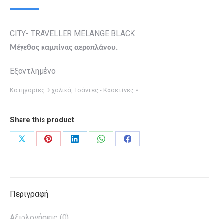
CITY- TRAVELLER MELANGE BLACK
Μέγεθος καμπίνας αεροπλάνου.
Εξαντλημένο
Κατηγορίες:
Σχολικά
,
Τσάντες - Κασετίνες
Share this product
Share
Share
Share
Share
Share
on
on
on
on
on
X
Pinterest
LinkedIn
WhatsApp
Facebook
Περιγραφή
Αξιολογήσεις (0)