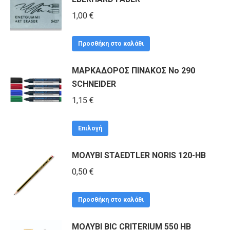
1,00
€
Προσθήκη στο καλάθι
ΜΑΡΚΑΔΟΡΟΣ ΠΙΝΑΚΟΣ No 290
SCHNEIDER
1,15
€
Αυτό
Επιλογή
το
ΜΟΛΥΒΙ STAEDTLER NORIS 120-ΗΒ
προϊόν
έχει
0,50
€
πολλαπλές
παραλλαγές.
Προσθήκη στο καλάθι
Οι
ΜΟΛΥΒΙ BIC CRITERIUM 550 HB
επιλογές