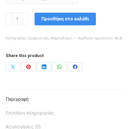
ΜΑΡΚΑΔΟΡΟΣ
Προσθήκη στο καλάθι
ΠΙΝΑΚΟΣ
PILOT
Κατηγορίες:
Γραφική ύλη
,
Μαρκαδόροι
Κωδικός προϊόντος:
Μ/Δ
WYTEBOARD
ποσότητα
Share this product
Share
Share
Share
Share
Share
on
on
on
on
on
X
Pinterest
LinkedIn
WhatsApp
Facebook
Περιγραφή
Επιπλέον πληροφορίες
Αξιολογήσεις (0)