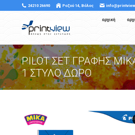
24210 26690
Ροζού 14, Βόλος
info@printview
αρχική
αρχ
PILOT ΣΕΤ ΓΡΑΦΗΣ MIK
1 ΣΤΥΛΟ ΔΩΡΟ