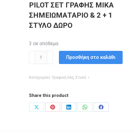
PILOT ΣΕΤ ΓΡΑΦΗΣ MIKA
ΣΗΜΕΙΩΜΑΤΑΡΙΟ & 2 + 1
ΣΤΥΛΟ ΔΩΡΟ
3 σε απόθεμα
PILOT
Προσθήκη στο καλάθι
ΣΕΤ
ΓΡΑΦΗΣ
Κατηγορίες:
Γραφική ύλη
,
Στυλό
MIKA
ΣΗΜΕΙΩΜΑΤΑΡΙΟ
Share this product
&
2
Share
Share
Share
Share
Share
+
on
on
on
on
on
1
X
Pinterest
LinkedIn
WhatsApp
Facebook
ΣΤΥΛΟ