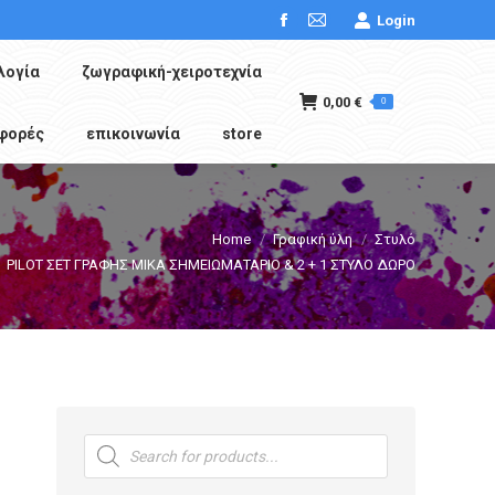
Login
Facebook
Mail
page
page
λογία
ζωγραφική-χειροτεχνία
opens
opens
0,00
€
0
Search:
in
in
φορές
επικοινωνία
store
new
new
window
window
ere:
Home
Γραφική ύλη
Στυλό
PILOT ΣΕΤ ΓΡΑΦΗΣ MIKA ΣΗΜΕΙΩΜΑΤΑΡΙΟ & 2 + 1 ΣΤΥΛΟ ΔΩΡΟ
Products
search