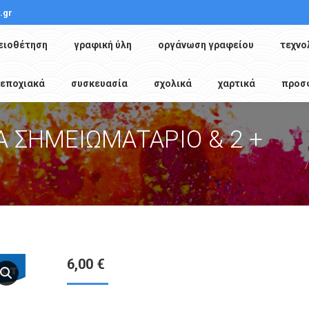
.gr
ειοθέτηση
γραφική ύλη
οργάνωση γραφείου
τεχνο
εποχιακά
συσκευασία
σχολικά
χαρτικά
προσ
A ΣΗΜΕΙΩΜΑΤΑΡΙΟ & 2 +
You are h
6,00
€