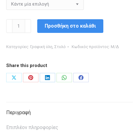
PILOT
Προσθήκη στο καλάθι
ΣΤΥΛΟ
G-
Κατηγορίες:
Γραφική ύλη
,
Στυλό
Κωδικός προϊόντος:
Μ/Δ
2
PIXIE
Share this product
0.7mm
ποσότητα
Share
Share
Share
Share
Share
on
on
on
on
on
X
Pinterest
LinkedIn
WhatsApp
Facebook
Περιγραφή
Επιπλέον πληροφορίες