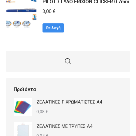
PILOT ΣΤΥΛΟ FRIXION CLICKER 0.7mm
3,00
€
Αυτό
Επιλογή
το
προϊόν
έχει
πολλαπλές
παραλλαγές.
Οι
επιλογές
Προϊόντα
μπορούν
ΖΕΛΑΤΙΝΕΣ Γ ΧΡΩΜΑΤΙΣΤΕΣ Α4
να
0,08
€
επιλεγούν
στη
ΖΕΛΑΤΙΝΕΣ ΜΕ ΤΡΥΠΕΣ Α4
σελίδα