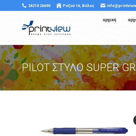
24210 26690
Ροζού 14, Βόλος
info@printview
αρχική
αρχ
PILOT ΣΤΥΛΟ SUPER GR