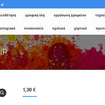
.gr
ειοθέτηση
γραφική ύλη
οργάνωση γραφείου
τεχνο
εποχιακά
συσκευασία
σχολικά
χαρτικά
προσ
IP
1,30
€