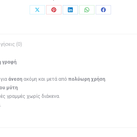
Share
Share
Share
Share
Share
on
on
on
on
on
X
Pinterest
LinkedIn
WhatsApp
Facebook
γήσεις (0)
η γραφή
.
 για
άνεση
ακόμη και μετά από
πολύωρη χρήση
.
ου μύτη
.
ές γραμμές χωρίς διάκενα.
.