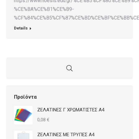
https://www.noesis.edu.gr/%CE%B5%CF%80%CE%B
%CE%BA%CE%B1%CE%B9-
%CF%84%CE%B5%CF%87%CE%BD%CE%BF%CE%BB%CE
Details
Προϊόντα
ΖΕΛΑΤΙΝΕΣ Γ ΧΡΩΜΑΤΙΣΤΕΣ Α4
0,08
€
ΖΕΛΑΤΙΝΕΣ ΜΕ ΤΡΥΠΕΣ Α4