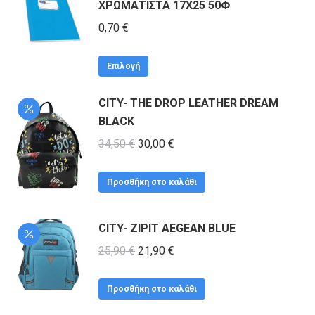
ΧΡΩΜΑΤΙΣΤΑ 17Χ25 50Φ
έχει
πολλαπλές
0,70
€
παραλλαγές.
Αυτό
Οι
Επιλογή
το
επιλογές
CITY- THE DROP LEATHER DREAM
προϊόν
μπορούν
BLACK
έχει
να
Original
πολλαπλές
Η
34,50
€
30,00
€
επιλεγούν
price
παραλλαγές.
τρέχουσα
στη
was:
Οι
τιμή
Προσθήκη στο καλάθι
σελίδα
34,50 €.
επιλογές
είναι:
του
μπορούν
30,00 €.
προϊόντος
CITY- ZIPIT AEGEAN BLUE
να
Original
Η
25,90
€
21,90
€
επιλεγούν
price
τρέχουσα
στη
was:
τιμή
Προσθήκη στο καλάθι
σελίδα
25,90 €.
είναι: