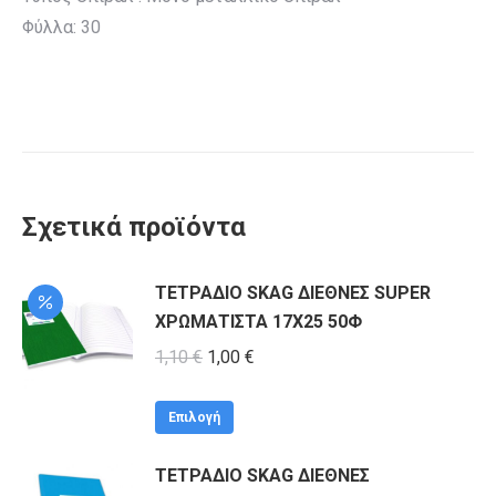
Φύλλα: 30
Σχετικά προϊόντα
ΤΕΤΡΑΔΙΟ SKAG ΔΙΕΘΝΕΣ SUPER
ΧΡΩΜΑΤΙΣΤΑ 17Χ25 50Φ
Original
Η
1,10
€
1,00
€
price
τρέχουσα
Αυτό
was:
τιμή
Επιλογή
το
1,10 €.
είναι:
ΤΕΤΡΑΔΙΟ SKAG ΔΙΕΘΝΕΣ
προϊόν
1,00 €.