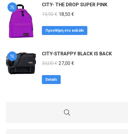
του
CITY- THE DROP SUPER PINK
21,90 €.
προϊόντος
Original
Η
19,90
€
18,50
€
price
τρέχουσα
was:
τιμή
Προσθήκη στο καλάθι
19,90 €.
είναι:
18,50 €.
CITY-STRAPPY BLACK IS BACK
Original
Η
30,00
€
27,00
€
price
τρέχουσα
was:
τιμή
Details
30,00 €.
είναι:
27,00 €.