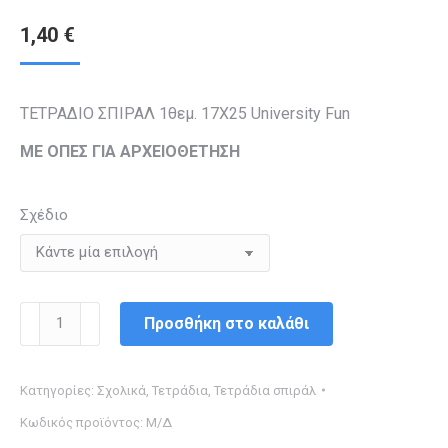
1,40
€
ΤΕΤΡΑΔΙΟ ΣΠΙΡΑΛ 1θεμ. 17Χ25 University Fun
ΜΕ ΟΠΕΣ ΓΙΑ ΑΡΧΕΙΟΘΕΤΗΣΗ
Σχέδιο
ΤΕΤΡΑΔΙΟ
Προσθήκη στο καλάθι
ΣΠΙΡΑΛ
1θεμ.
Κατηγορίες:
Σχολικά
,
Τετράδια
,
Τετράδια σπιράλ
17Χ25
Κωδικός προϊόντος:
Μ/Δ
University