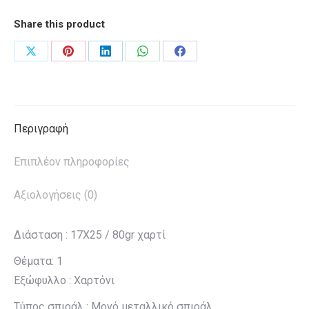
Fun
ποσότητα
Share this product
Share
Share
Share
Share
Share
on
on
on
on
on
X
Pinterest
LinkedIn
WhatsApp
Facebook
Περιγραφή
Επιπλέον πληροφορίες
Αξιολογήσεις (0)
Διάσταση : 17Χ25 / 80gr χαρτί
Θέματα: 1
Εξώφυλλο : Χαρτόνι
Τύπος σπιράλ : Μονό μεταλλικό σπιράλ