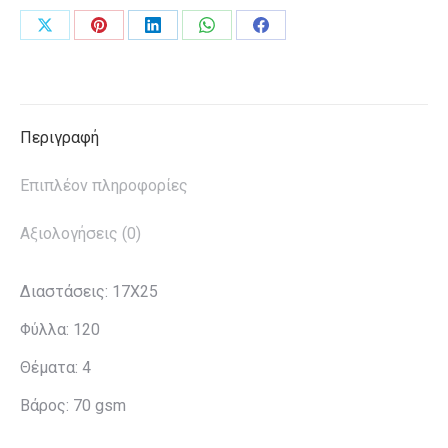
Share
Share
Share
Share
Share
on
on
on
on
on
X
Pinterest
LinkedIn
WhatsApp
Facebook
Περιγραφή
Επιπλέον πληροφορίες
Αξιολογήσεις (0)
Διαστάσεις: 17Χ25
Φύλλα: 120
Θέματα: 4
Βάρος: 70 gsm