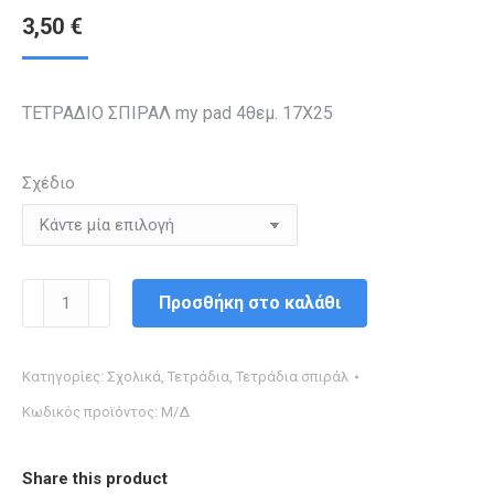
3,50
€
ΤΕΤΡΑΔΙΟ ΣΠΙΡΑΛ my pad 4θεμ. 17Χ25
Σχέδιο
ΤΕΤΡΑΔΙΟ
Προσθήκη στο καλάθι
ΣΠΙΡΑΛ
4θεμ.
Κατηγορίες:
Σχολικά
,
Τετράδια
,
Τετράδια σπιράλ
17Χ25
Κωδικός προϊόντος:
Μ/Δ
my
pad
ποσότητα
Share this product