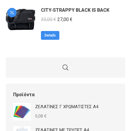
18,50 €.
CITY-STRAPPY BLACK IS BACK
Original
Η
30,00
€
27,00
€
price
τρέχουσα
was:
τιμή
Details
30,00 €.
είναι:
27,00 €.
Προϊόντα
ΖΕΛΑΤΙΝΕΣ Γ ΧΡΩΜΑΤΙΣΤΕΣ Α4
0,08
€
ΖΕΛΑΤΙΝΕΣ ΜΕ ΤΡΥΠΕΣ Α4