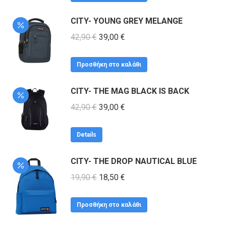
CITY- YOUNG GREY MELANGE
Original
Η
42,90
€
39,00
€
price
τρέχουσα
was:
τιμή
Προσθήκη στο καλάθι
42,90 €.
είναι:
CITY- THE MAG BLACK IS BACK
39,00 €.
Original
Η
42,90
€
39,00
€
price
τρέχουσα
was:
τιμή
Details
42,90 €.
είναι:
CITY- THE DROP NAUTICAL BLUE
39,00 €.
Original
Η
19,90
€
18,50
€
price
τρέχουσα
was:
τιμή
Προσθήκη στο καλάθι
19,90 €.
είναι: