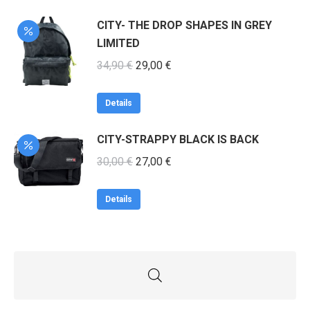
18,50 €.
CITY- THE DROP SHAPES IN GREY
LIMITED
Original
Η
34,90
€
29,00
€
price
τρέχουσα
was:
τιμή
Details
34,90 €.
είναι:
CITY-STRAPPY BLACK IS BACK
29,00 €.
Original
Η
30,00
€
27,00
€
price
τρέχουσα
was:
τιμή
Details
30,00 €.
είναι:
27,00 €.