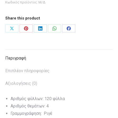
Κωδικός προϊόντος:
Μ/Δ
Fabiluxious
ποσότητα
Share this product
Share
Share
Share
Share
Share
on
on
on
on
on
X
Pinterest
LinkedIn
WhatsApp
Facebook
Περιγραφή
Επιπλέον πληροφορίες
Αξιολογήσεις (0)
Αριθμός φύλλων: 120 φύλλα
Αριθμός θεμάτων: 4
Γραμμογράφηση: Ριγέ