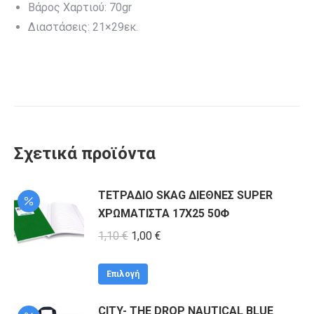
Βάρος Χαρτιού: 70gr
Διαστάσεις: 21×29εκ.
Σχετικά προϊόντα
ΤΕΤΡΑΔΙΟ SKAG ΔΙΕΘΝΕΣ SUPER
ΧΡΩΜΑΤΙΣΤΑ 17Χ25 50Φ
Original
Η
1,10
€
1,00
€
price
τρέχουσα
Αυτό
was:
τιμή
Επιλογή
το
1,10 €.
είναι:
CITY- THE DROP NAUTICAL BLUE
προϊόν
1,00 €.