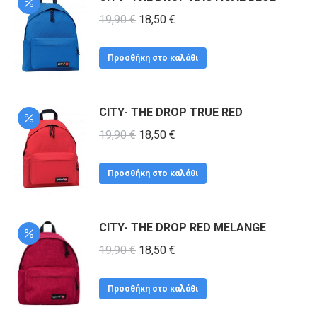
έχει
Original
Η
19,90
€
18,50
€
πολλαπλές
price
τρέχουσα
παραλλαγές.
was:
τιμή
Προσθήκη στο καλάθι
Οι
19,90 €.
είναι:
επιλογές
18,50 €.
CITY- THE DROP TRUE RED
μπορούν
Original
Η
19,90
€
18,50
€
να
price
τρέχουσα
επιλεγούν
was:
τιμή
Προσθήκη στο καλάθι
στη
19,90 €.
είναι:
σελίδα
18,50 €.
του
CITY- THE DROP RED MELANGE
προϊόντος
Original
Η
19,90
€
18,50
€
price
τρέχουσα
was:
τιμή
Προσθήκη στο καλάθι
19,90 €.
είναι: