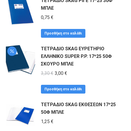
ΤΕΤΡΑΔΙΟ SKAG ΡΙΓΕ 17*25 30Φ
προϊόν
ΜΠΛΕ
έχει
πολλαπλές
0,75
€
παραλλαγές.
Οι
Προσθήκη στο καλάθι
επιλογές
ΤΕΤΡΑΔΙΟ SKAG ΕΥΡΕΤΗΡΙΟ
μπορούν
ΕΛΛΗΝΙΚΟ SUPER P.P. 17*25 50Φ
να
ΣΚΟΥΡΟ ΜΠΛΕ
επιλεγούν
Original
Η
3,30
€
3,00
€
στη
price
τρέχουσα
σελίδα
was:
τιμή
Προσθήκη στο καλάθι
του
3,30 €.
είναι:
προϊόντος
ΤΕΤΡΑΔΙΟ SKAG ΕΚΘΕΣΕΩΝ 17*25
3,00 €.
50Φ ΜΠΛΕ
1,25
€