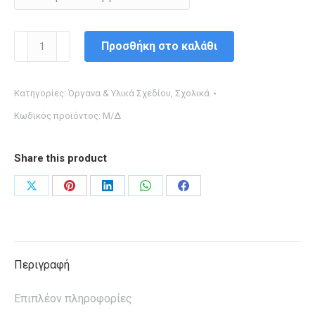
ΧΑΡΑΚΑΣ
Προσθήκη στο καλάθι
ΔΙΑΦΑΝΟΣ
ΧΡΩΜΑΤΙΣΤΟΣ
Κατηγορίες:
Όργανα & Υλικά Σχεδίου
,
Σχολικά
ΠΛΑΣΤΙΚΟΣ
Κωδικός προϊόντος:
Μ/Δ
20cm
ποσότητα
Share this product
Share
Share
Share
Share
Share
on
on
on
on
on
X
Pinterest
LinkedIn
WhatsApp
Facebook
Περιγραφή
Επιπλέον πληροφορίες