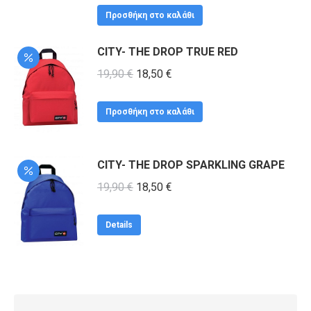
Προσθήκη στο καλάθι
CITY- THE DROP TRUE RED
Original
Η
19,90
€
18,50
€
price
τρέχουσα
was:
τιμή
Προσθήκη στο καλάθι
19,90 €.
είναι:
18,50 €.
CITY- THE DROP SPARKLING GRAPE
Original
Η
19,90
€
18,50
€
price
τρέχουσα
was:
τιμή
Details
19,90 €.
είναι:
18,50 €.