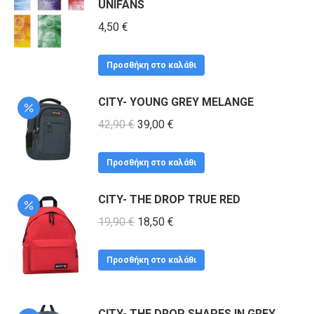
UNIFANS
έχει
πολλαπλές
4,50
€
παραλλαγές.
Οι
Προσθήκη στο καλάθι
επιλογές
CITY- YOUNG GREY MELANGE
μπορούν
Original
Η
42,90
€
39,00
να
€
price
τρέχουσα
επιλεγούν
was:
τιμή
στη
Προσθήκη στο καλάθι
42,90 €.
είναι:
σελίδα
CITY- THE DROP TRUE RED
39,00 €.
του
Original
Η
19,90
€
18,50
€
προϊόντος
price
τρέχουσα
was:
τιμή
Προσθήκη στο καλάθι
19,90 €.
είναι:
18,50 €.
CITY- THE DROP SHAPES IN GREY