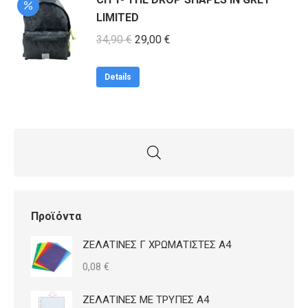
LIMITED
Original
Η
34,90
€
29,00
€
price
τρέχουσα
was:
τιμή
Details
34,90 €.
είναι:
29,00 €.
Προϊόντα
ΖΕΛΑΤΙΝΕΣ Γ ΧΡΩΜΑΤΙΣΤΕΣ Α4
0,08
€
ΖΕΛΑΤΙΝΕΣ ΜΕ ΤΡΥΠΕΣ Α4