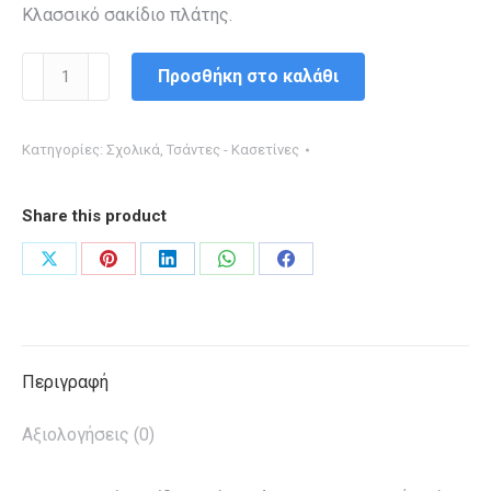
Κλασσικό σακίδιο πλάτης.
CITY-
Προσθήκη στο καλάθι
THE
DROP
Κατηγορίες:
Σχολικά
,
Τσάντες - Κασετίνες
PALE
GREEN
Share this product
ποσότητα
Share
Share
Share
Share
Share
on
on
on
on
on
X
Pinterest
LinkedIn
WhatsApp
Facebook
Περιγραφή
Αξιολογήσεις (0)